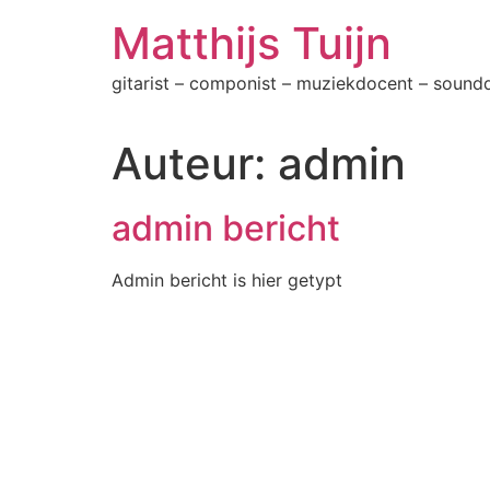
Ga
Matthijs Tuijn
naar
de
gitarist – componist – muziekdocent – sound
inhoud
Auteur:
admin
admin bericht
Admin bericht is hier getypt